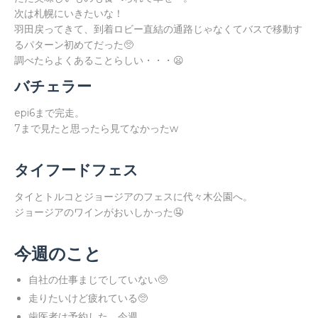
次は札幌にいきたいな！
羽田戻ってきて、到着ロビー直結の通路じゃなくてバスで移動す
るパターン初めてだった🥺
調べたらよくあることらしい・・・😦
バチェラー
epi6まで完走。
7まで見たと思ったら見てなかったw
タイフードフェス
タイとトルコとジョージアのフェスに代々木公園へ。
ジョージアのワインがおいしかった🤤
今週のこと
自社の仕事まじでしていない🥺
走りたいけど疲れている🥺
歯医者は予約した。今週。