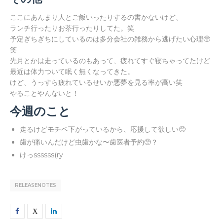
ここにあんまり人とご飯いったりするの書かないけど、
ランチ行ったりお茶行ったりしてた。笑
予定ぎちぎちにしているのは多分会社の雑務から逃げたい心理🥺
笑
先月とかは走っているのもあって、疲れてすぐ寝ちゃってたけど
最近は体力ついて眠く無くなってきた。
けど、うっすら疲れているせいか悪夢を見る率が高い笑
やることやんないと！
今週のこと
走るけどモチベ下がっているから、応援して欲しい🥺
歯が痛いんだけど虫歯かな〜歯医者予約🥺？
けっssssss(ry
RELEASENOTES