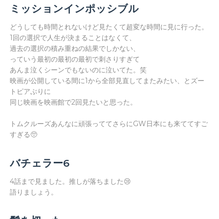
ミッションインポッシブル
どうしても時間とれないけど見たくて超変な時間に見に行った。
1回の選択で人生が決まることはなくて、
過去の選択の積み重ねの結果でしかない、
っていう最初の最初の最初で刺さりすぎて
あんま泣くシーンでもないのに泣いてた。笑
映画が公開している間に1から全部見直してまたみたい、とズー
トピアぶりに
同じ映画を映画館で2回見たいと思った。
トムクルーズあんなに頑張っててさらにGW日本にも来ててすご
すぎる🥺
バチェラー6
4話まで見ました。推しが落ちました😢
語りましょう。