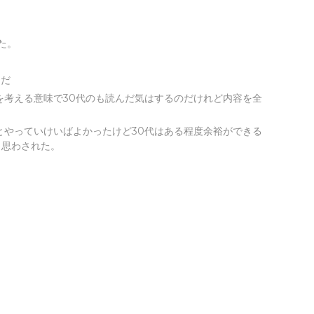
た。
んだ
を考える意味で30代のも読んだ気はするのだけれど内容を全
とやっていけいばよかったけど30代はある程度余裕ができる
と思わされた。