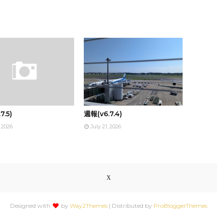
7.5)
週報(v6.7.4)
, 2026
July 21, 2026
Designed with
by
Way2Themes
| Distributed by
ProBloggerThemes