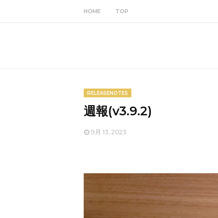
HOME
TOP
RELEASENOTES
週報(v3.9.2)
9月 13, 2023