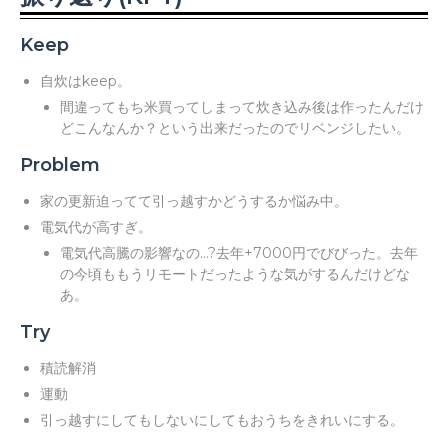
Keep
自炊はkeep。
間違ってもち米買ってしまって炊き込み後は作ったんだけ
どこんなんか？という出来だったのでリベンジしたい。
Problem
家の更新迫ってて引っ越すかどうするか悩み中。
電気代が高すぎ。
電気代高騰の影響なの...?去年+7000円でびびった。去年
の今頃ももうリモートだったような気がするんだけどな
あ。
Try
積読解消
運動
引っ越すにしてもしないにしてもおうちをきれいにする。