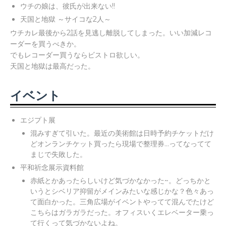
ウチの娘は、彼氏が出来ない!!
天国と地獄 ～サイコな2人～
ウチカレ最後から2話を見逃し離脱してしまった。いい加減レコ
ーダーを買うべきか。
でもレコーダー買うならビストロ欲しい。
天国と地獄は最高だった。
イベント
エジプト展
混みすぎて引いた。最近の美術館は日時予約チケットだけ
どオンランチケット買ったら現場で整理券...ってなってて
まじで失敗した。
平和祈念展示資料館
赤紙とかあったらしいけど気づかなかった~。どっちかと
いうとシベリア抑留がメインみたいな感じかな？色々あっ
て面白かった。三角広場がイベントやってて混んでたけど
こちらはガラガラだった。オフィスいくエレベーター乗っ
て行くって気づかないよね。