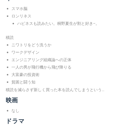
スマホ脳
ロンリネス
ハピネスも読みたい。桐野夏生が割と好き~。
積読
ニワトリをどう洗うか
ワークデザイン
エンジニアリング組織論への正体
一人の男が飛行機から飛び降りる
大富豪の投資術
貧困と闘う知
積読を減らさず新しく買った本を読んでしまうという...
映画
なし
ドラマ