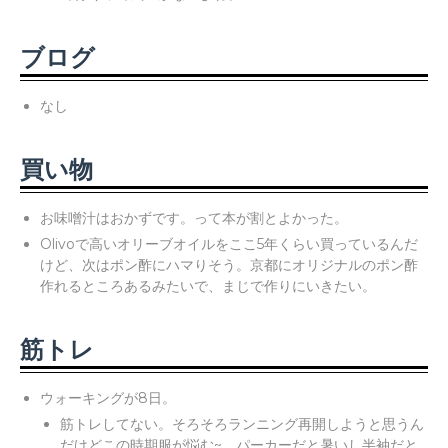
ブログ
なし
買い物
お味噌汁はおかずです。って本が割とよかった。
Olivoで高いオリーブオイルをここ5年くらい買っているんだ
けど、次はポン酢にハマりそう。京都にオリジナルのポン酢
作れるところあるみたいで、まじで作りにいきたい。
筋トレ
ウォーキングが8日。
筋トレしてない。そろそろランニング再開しようと思うん
だけどこの時期服が悩む~。パーカーだと暑いし半袖だと