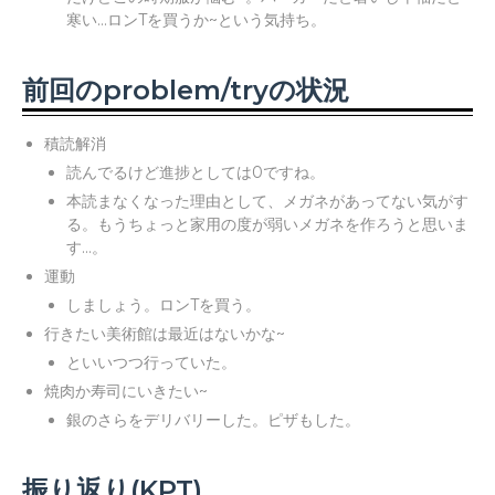
寒い...ロンTを買うか~という気持ち。
前回のproblem/tryの状況
積読解消
読んでるけど進捗としては0ですね。
本読まなくなった理由として、メガネがあってない気がす
る。もうちょっと家用の度が弱いメガネを作ろうと思いま
す...。
運動
しましょう。ロンTを買う。
行きたい美術館は最近はないかな~
といいつつ行っていた。
焼肉か寿司にいきたい~
銀のさらをデリバリーした。ピザもした。
振り返り(KPT)