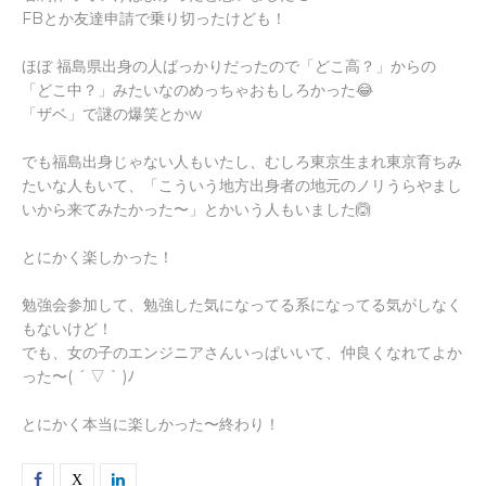
FBとか友達申請で乗り切ったけども！
ほぼ 福島県出身の人ばっかりだったので「どこ高？」からの
「どこ中？」みたいなのめっちゃおもしろかった😂
「ザベ」で謎の爆笑とかw
でも福島出身じゃない人もいたし、むしろ東京生まれ東京育ちみ
たいな人もいて、「こういう地方出身者の地元のノリうらやまし
いから来てみたかった〜」とかいう人もいました🙆
とにかく楽しかった！
勉強会参加して、勉強した気になってる系になってる気がしなく
もないけど！
でも、女の子のエンジニアさんいっぱいいて、仲良くなれてよか
った〜( ´ ▽ ` )ﾉ
とにかく本当に楽しかった〜終わり！