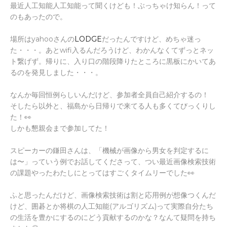
最近人工知能人工知能って聞くけども！ぶっちゃけ知らん！って
のもあったので。
場所はyahooさんの
LODGE
だったんですけど、めちゃ迷っ
た・・・。あとwifi入るんだろうけど、わかんなくてずっとネッ
ト繋げず。帰りに、入り口の階段降りたところに黒板にかいてあ
るのを発見しました・・・。
なんか毎回恒例らしいんだけど、参加者全員自己紹介するの！
そしたら以外と、福島から日帰りで来てる人も多くてびっくりし
た！👀
しかも懇親会まで参加してた！
スピーカーの鎌田さんは、「機械が画像から男女を判定するに
は〜」っていう例でお話してくださって、つい最近画像検索技術
の課題やったわたしにとってはすごくタイムリーでした👀
ふと思ったんだけど、画像検索技術は割と応用例が想像つくんだ
けど、囲碁とか将棋の人工知能(アルゴリズム)って実際自分たち
の生活を豊かにするのにどう貢献するのかな？なんて疑問を持ち