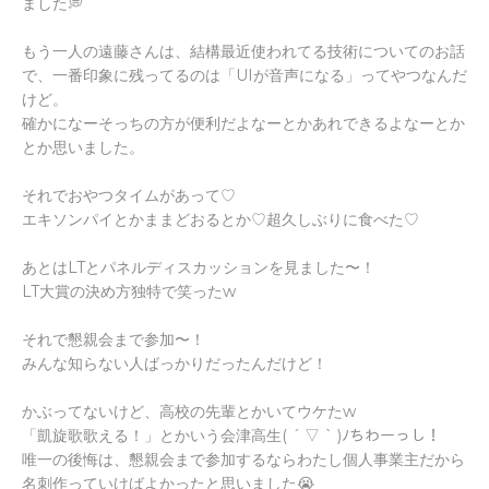
ました💭
もう一人の遠藤さんは、結構最近使われてる技術についてのお話
で、一番印象に残ってるのは「UIが音声になる」ってやつなんだ
けど。
確かになーそっちの方が便利だよなーとかあれできるよなーとか
とか思いました。
それでおやつタイムがあって♡
エキソンパイとかままどおるとか♡超久しぶりに食べた♡
あとはLTとパネルディスカッションを見ました〜！
LT大賞の決め方独特で笑ったw
それで懇親会まで参加〜！
みんな知らない人ばっかりだったんだけど！
かぶってないけど、高校の先輩とかいてウケたw
「凱旋歌歌える！」とかいう会津高生( ´ ▽ ` )ﾉちわーっし！
唯一の後悔は、懇親会まで参加するならわたし個人事業主だから
名刺作っていけばよかったと思いました😭