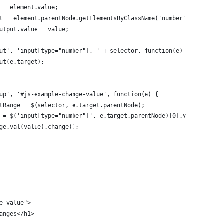
ue = element.value;
tput = element.parentNode.getElementsByClassName('number')[0] || 
			output.value = value;
nput', 'input[type="number"], ' + selector, function(e) {
tput(e.target);
eyup', '#js-example-change-value', function(e) {
nputRange = $(selector, e.target.parentNode);
lue = $('input[type="number"]', e.target.parentNode)[0].value;
ange.val(value).change();
ge-value">
hanges</h1>