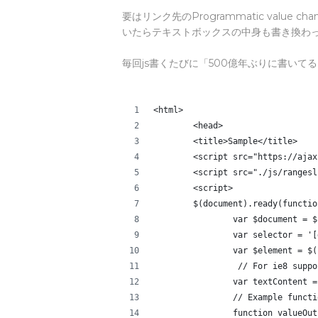
要はリンク先のProgrammatic valu
いたらテキストボックスの中身も書き換わ
毎回js書くたびに「500億年ぶりに書い
<html>
	<head>
	<title>Sample</title>
	<script src="https://aja
	<script src="./js/ranges
	<script>
	$(document).ready(functio
		var $document = 
		var selector = '
		var $element = $
		 // For ie8 supp
		var textContent
		// Example func
		function valueOu