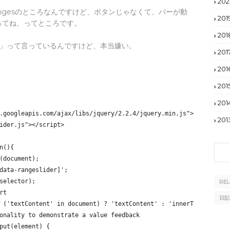
20
e changesのところなんですけど、ボタンじゃなくて、バーが動
201
ってね、ってところです。
201
てる」って言っているんですけど、本当嫌い。
201
201
201
201
x.googleapis.com/ajax/libs/jquery/2.2.4/jquery.min.js"></script>
201
lider.js"></script>
n(){
$(document);
[data-rangeslider]';
(selector);
RE
ort
日記
 = ('textContent' in document) ? 'textContent' : 'innerText';
tionality to demonstrate a value feedback
tput(element) {