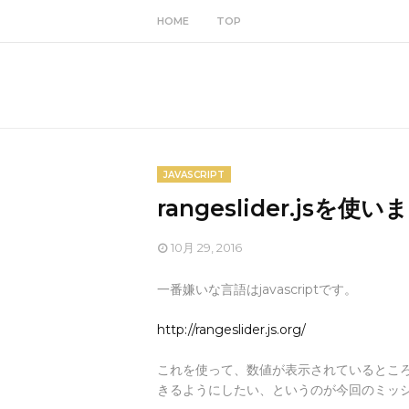
HOME
TOP
JAVASCRIPT
rangeslider.jsを使
10月 29, 2016
一番嫌いな言語はjavascriptです。
http://rangeslider.js.org/
これを使って、数値が表示されているとこ
きるようにしたい、というのが今回のミッ